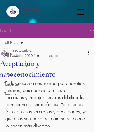
NECTAR
DE LOTUS
Entrada
All Posts
nectardelotus
All Posts
13 abr 2020
1 min de lectura
Aceptación y
Crecimiento personal
autoconocimiento
Minerales
Todos necesitamos tiempo para nosotros 
Terapias
mismos, para potenciar nuestras 
Tienda
fortalezas y trabajar nuestras debilidades. 
La meta no es ser perfectos. Ya lo somos. 
Aún con esas fortalezas y debilidades, ya 
que ellas son parte del camino y las que 
lo hacen más divertido.