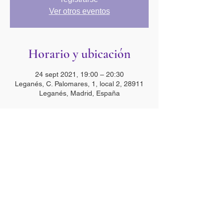
Ver otros eventos
Horario y ubicación
24 sept 2021, 19:00 – 20:30
Leganés, C. Palomares, 1, local 2, 28911
Leganés, Madrid, España
Compartir esta actividad
DIRECCION:
Calle Palomares 1, local
2. 28911 Leganés
TELEFONO: