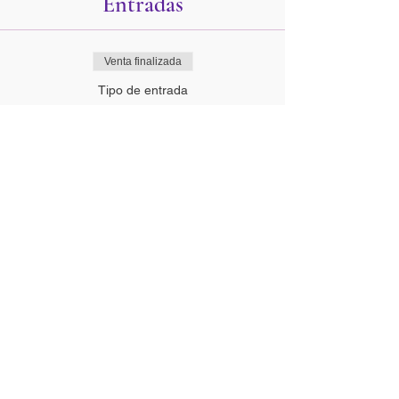
Entradas
Venta finalizada
Tipo de entrada
Reserva plaza
Precio
0,00 €
Compartir esta actividad
DIRECCION:
Calle Palomares 1, local
2. 28911 Leganés