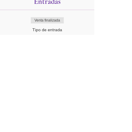
Entradas
Venta finalizada
Tipo de entrada
Reserva plaza
Precio
0,00 €
Compartir esta actividad
DIRECCION:
Calle Palomares 1, local
2. 28911 Leganés