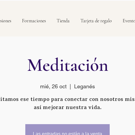
siones
Formaciones
Tienda
Tarjeta de regalo
Event
Meditación
mié, 26 oct
  |  
Leganés
itamos ese tiempo para conectar con nosotros mi
así mejorar nuestra vida.
Las entradas no están a la venta