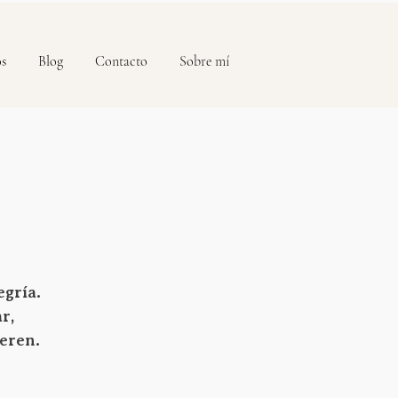
os
Blog
Contacto
Sobre mí
egría.
r,
geren.