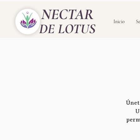
NECTAR
Inicio
Se
DE LOTUS
Únete
U
permi