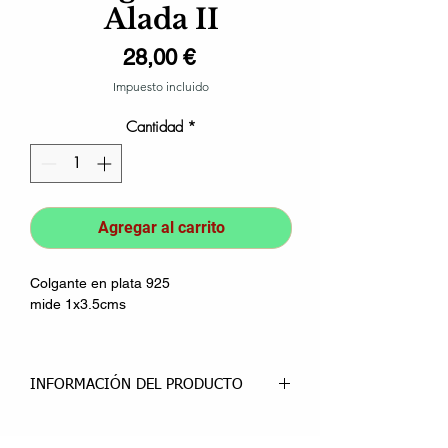
Alada II
Precio
28,00 €
Impuesto incluido
Cantidad
*
Agregar al carrito
Colgante en plata 925
mide 1x3.5cms
INFORMACIÓN DEL PRODUCTO
Símbolo de la divinidad femenina,
Señora del Cielo y Gran Maga, Diosa