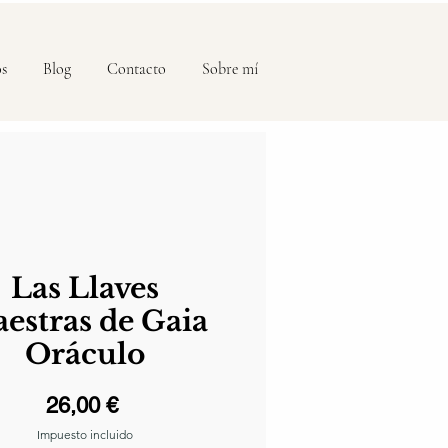
os
Blog
Contacto
Sobre mí
Las Llaves
estras de Gaia
Oráculo
Precio
26,00 €
Impuesto incluido