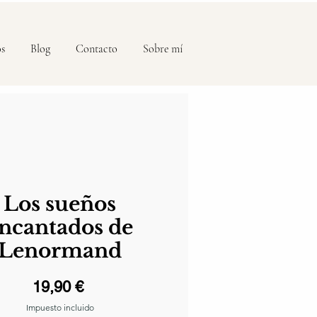
os
Blog
Contacto
Sobre mí
Los sueños
ncantados de
Lenormand
Precio
19,90 €
Impuesto incluido