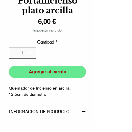
Portaincienso
plato arcilla
Precio
6,00 €
Impuesto incluido
Cantidad
*
Agregar al carrito
Quemador de Incienso en arcilla.
12,5cm de diametro
INFORMACIÓN DE PRODUCTO
Quemador de inciensos elaborado en
arcilla. Apto para varillas.