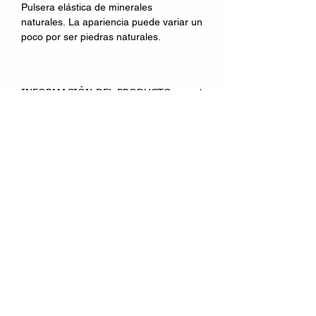
Pulsera elástica de minerales
naturales. La apariencia puede variar un
poco por ser piedras naturales.
INFORMACIÓN DEL PRODUCTO
Es conocido como “el supremo
nutridor”. Robustece y desintoxica el
sistema circulatorio, la sangre y el
hígado. Imparte determinación a todos
DIRECCION:
los propósitos. Sustenta y da apoyo en
Calle Palomares 1, local
2. 28911 Leganés
momentos de tensión, aportando
tranquilidad y plenitud. Proporciona
TELEFONO:
protección, absorbe la energía negativa
916935323
-
639944725
y limpia y alinea los chacras y el aura.
HORARIO:
Aterriza las energías y corrige las
Lunes a Viernes
situaciones injustas.
de 10:30 a 14:00 y
de 17:30 a 20:00