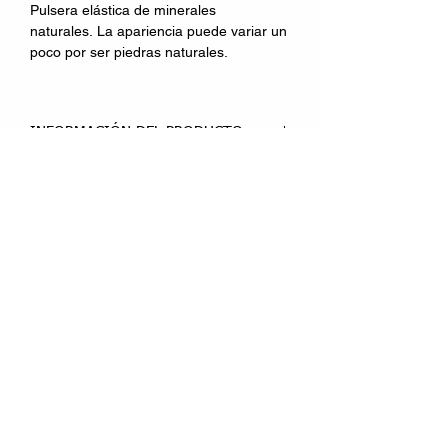
Pulsera elástica de minerales
naturales. La apariencia puede variar un
poco por ser piedras naturales.
INFORMACIÓN DEL PRODUCTO
Es una piedra excelente para estimular
la
riqueza
. También se lleva como
protección contra todo peligro
. Se usa
para fortalecer las convicciones y crear
DIRECCION:
coraje y confianza. Remedia
Calle Palomares 1, local
2. 28911 Leganés
problemas de autoestima
, autocrítica y
bloqueo de la creatividad. Alivia la
TELEFONO:
depresión
y levanta el estado de
916935323
-
639944725
ánimo. Nos ayuda a reconocer
HORARIO:
nuestros propios talentos y habilidades
Lunes a Viernes
y también las faltas que deben ser
de 10:30 a 14:00 y
de 17:30 a 20:00
superadas.