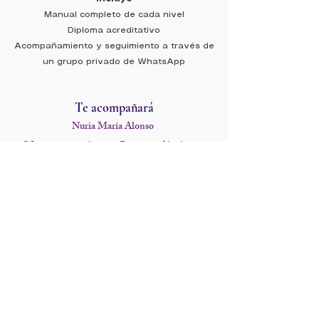
Manual completo de cada nivel
Diploma acreditativo
Acompañamiento y seguimiento a través de
un grupo privado de WhatsApp
Te acompañará
Nuria María Alonso
Maestra especialista en Registros Akáshicos
Acompaña a las personas en su proceso de conexión con
los Registros Akáshicos desde una mirada cercana,
respetuosa y profundamente humana. Su forma de
enseñar combina la experiencia, la escucha y el
compromiso de ayudar a cada alumno a desarrollar una
conexión auténtica con su intuición y con la sabiduría de
su alma.
Las respuestas más importantes nacen del